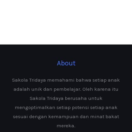
About
Sakola Tridaya memahami bahwa setiap anak
adalah unik dan pembelajar. Oleh karena itu
Sakola Tridaya berusaha untuk
mengoptimalkan setiap potensi setiap anak
sesuai dengan kemampuan dan minat bakat
mereka.