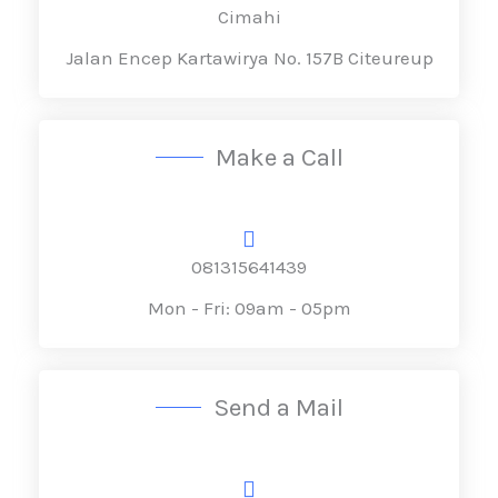
Cimahi
Jalan Encep Kartawirya No. 157B Citeureup
Make a Call
081315641439
Mon - Fri: 09am - 05pm
Send a Mail